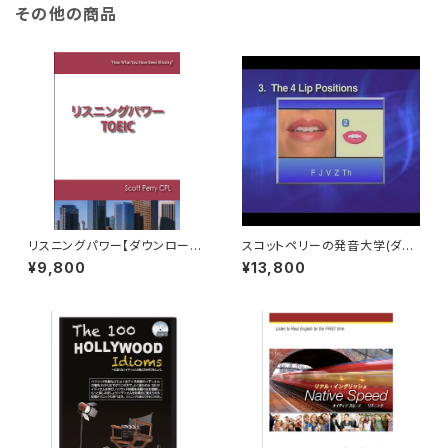
その他の商品
リスニングパワー【ダウンロード
スコットペリーの発音大学(ダウ
版】
ンロード版)
¥9,800
¥13,800